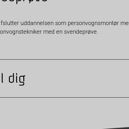
fslutter uddannelsen som personvognsmontør med
onvognstekniker med en svendeprøve.
l dig