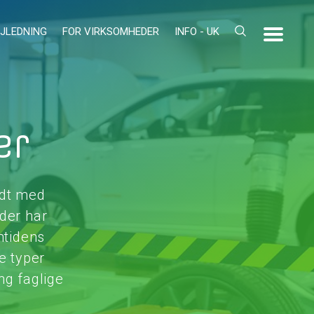
JLEDNING
FOR VIRKSOMHEDER
INFO - UK
er
ldt med
der har
mtidens
e typer
g faglige