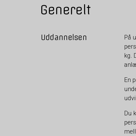
Generelt
Uddannelsen
På u
pers
kg. 
anl
En p
unde
udvi
Du k
pers
mell