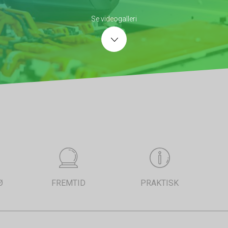
Se videogalleri
Ø
FREMTID
PRAKTISK