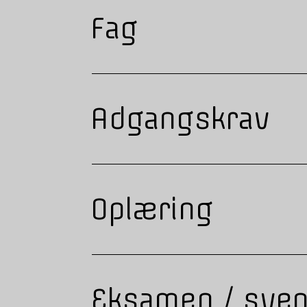
Fag
Adgangskrav
Oplæring
Eksamen / sve