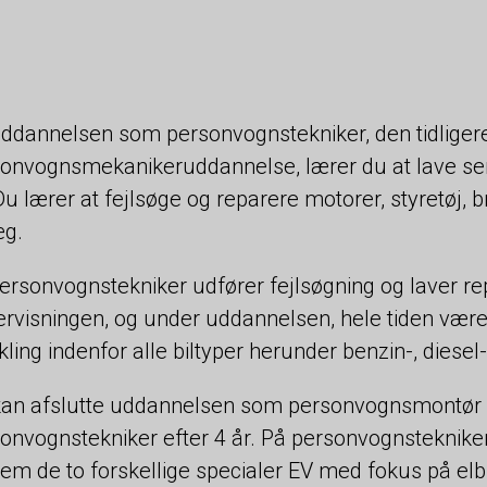
ddannelsen som personvognstekniker, den tidliger
onvognsmekanikeruddannelse, lærer du at lave serv
Du lærer at fejlsøge og reparere motorer, styretøj, 
æg.
ersonvognstekniker udfører fejlsøgning og laver repar
rvisningen, og under uddannelsen, hele tiden vær
kling indenfor alle biltyper herunder benzin-, diesel-,
an afslutte uddannelsen som personvognsmontør eft
onvognstekniker efter 4 år. På personvognsteknik
em de to forskellige specialer EV med fokus på elb