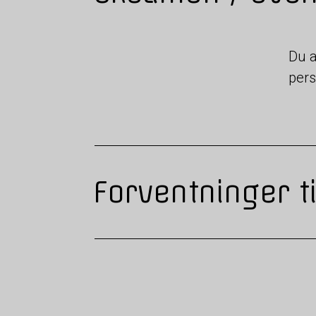
Du a
pers
Forventninger ti