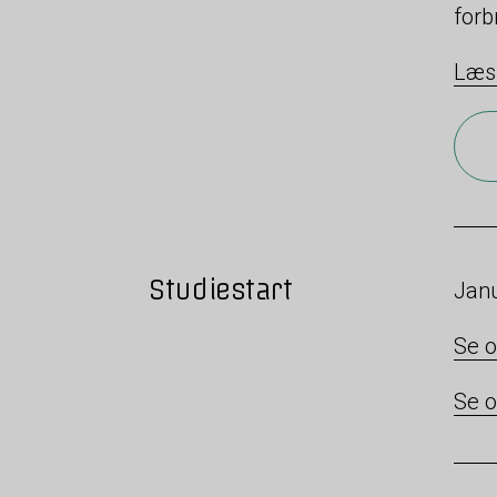
forb
Læs
Studiestart
Janu
Se o
Se o