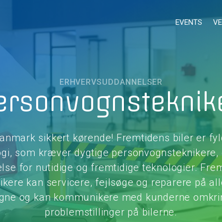
EVENTS
VE
ERHVERVSUDDANNELSER
ersonvognsteknik
anmark sikkert kørende! Fremtidens biler er fy
ogi, som kræver dygtige personvognsteknikere, 
else for nutidige og fremtidige teknologier. Fre
kere kan servicere, fejlsøge og reparere på all
gne og kan kommunikere med kunderne omkrin
problemstillinger på bilerne.