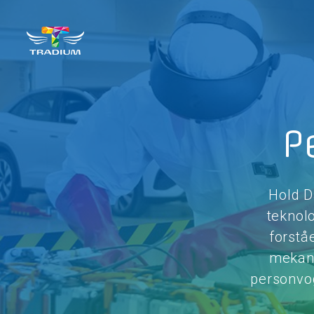
P
Hold D
teknol
forstå
mekani
personvo