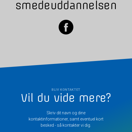
smedeuddannelsen
BLIV KONTAKTET
Vil du vide mere?
Skriv dit navn og dine
kontaktinformationer, samt eventuel kort
besked - så kontakter vi dig.