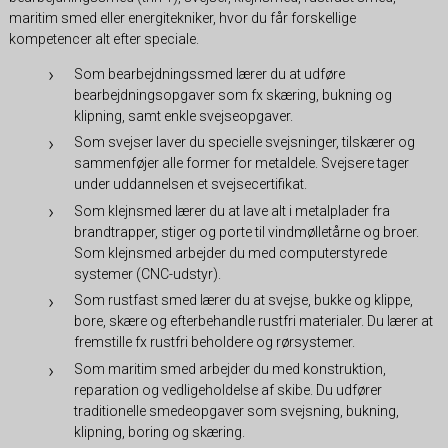
maritim smed eller energitekniker, hvor du får forskellige
kompetencer alt efter speciale.
Som bearbejdningssmed lærer du at udføre
bearbejdningsopgaver som fx skæring, bukning og
klipning, samt enkle svejseopgaver.
Som svejser laver du specielle svejsninger, tilskærer og
sammenføjer alle former for metaldele. Svejsere tager
under uddannelsen et svejsecertifikat.
Som klejnsmed lærer du at lave alt i metalplader fra
brandtrapper, stiger og porte til vindmølletårne og broer.
Som klejnsmed arbejder du med computerstyrede
systemer (CNC-udstyr).
Som rustfast smed lærer du at svejse, bukke og klippe,
bore, skære og efterbehandle rustfri materialer. Du lærer at
fremstille fx rustfri beholdere og rørsystemer.
Som maritim smed arbejder du med konstruktion,
reparation og vedligeholdelse af skibe. Du udfører
traditionelle smedeopgaver som svejsning, bukning,
klipning, boring og skæring.