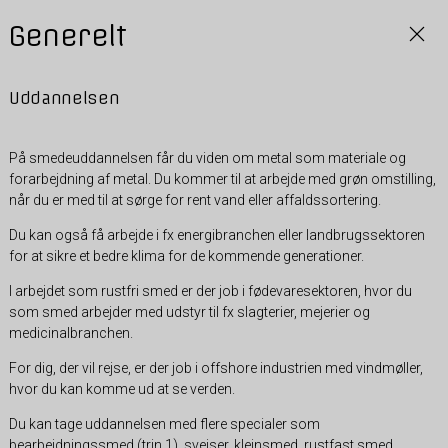
Generelt
Uddannelsen
På smedeuddannelsen får du viden om metal som materiale og
forarbejdning af metal. Du kommer til at arbejde med grøn omstilling,
når du er med til at sørge for rent vand eller affaldssortering.
Du kan også få arbejde i fx energibranchen eller landbrugssektoren
for at sikre et bedre klima for de kommende generationer.
I arbejdet som rustfri smed er der job i fødevaresektoren, hvor du
som smed arbejder med udstyr til fx slagterier, mejerier og
medicinalbranchen.
For dig, der vil rejse, er der job i offshore industrien med vindmøller,
hvor du kan komme ud at se verden.
Du kan tage uddannelsen med flere specialer som
bearbejdningssmed (trin 1), svejser, klejnsmed, rustfast smed,