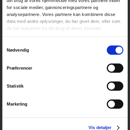
din brug af vores hjemmeside med vores partnere inden
for sociale medier, gannonceringspartnere og
analysepartnere. Vores partnere kan kombinere disse
data med andre oplysninger, du har givet dem, eller som
de har indsamlet fra din brug af deres tjenester.
Samtykkevalg
Nødvendig
Maja fortæller om alle de fede ting ved smedeuddannelsen
Præferencer
LÆS MERE
Statistik
Marketing
Vis detaljer