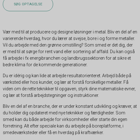
SØG OPTAGELSE
Vær med til at producere og designe løsninger i metal. Bliv en del af en
varierende hverdag, hvor du lærer at svejse, bore i og forme metaller.
Vil du arbejde med den grønne omstilling? Som smed er det dig, der
er med til at sørge for rent vand eller sortering af affald. Du kan også
få arbejde i fx energibranchen og landbrugssektoren for at sikre et
bedre klima for de kommende generationer.
Du er idérig og kan lide at arbejde resultatorienteret. Arbejd både på
værksted eller hos kunder, og lær at forstå forskellige metaller. Få
viden om de rette teknikker til opgaven, styrk dine matematiske evner,
og lær at forstå arbejdstegninger og instruktioner.
Bliv en del af en branche, der er under konstant udvikling og kræver, at
du holder dig opdateret med nye teknikker og færdigheder. Som
smed kan du både arbejde for virksomheder eller starte din egen
forretning. Alt efter speciale kan du arbejde på boreplatforme, i
smedeværksteder eller få en hverdag på kraftværker.