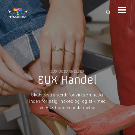
EUX UDDANNELSER
EUX Handel
Skab ekstra værdi for virksomheder
inden for salg, indkøb og logistik med
en EUX handelsuddannelse