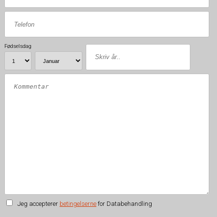
Fødselsdag
Jeg accepterer
betingelserne
for Databehandling