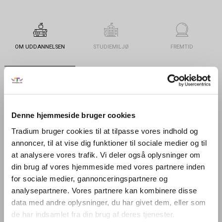
OM UDDANNELSEN
STUDIEMILJØ
FREMTID
PRAKTISK
OPTAGELSE
KONTAKT
Denne hjemmeside bruger cookies
Tradium bruger cookies til at tilpasse vores indhold og
Generelt
annoncer, til at vise dig funktioner til sociale medier og til
at analysere vores trafik. Vi deler også oplysninger om
din brug af vores hjemmeside med vores partnere inden
Uddannelsen
for sociale medier, gannonceringspartnere og
analysepartnere. Vores partnere kan kombinere disse
På handelsuddannelsen får du en grundlæggende viden om handel i
data med andre oplysninger, du har givet dem, eller som
mange sammenhænge, herunder specielt handel mellem
de har indsamlet fra din brug af deres tjenester.
virksomheder. Du lærer bl.a. om salg, indkøb og logistik af varer og