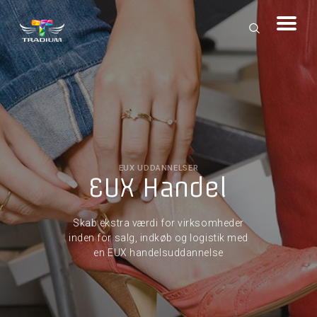
EUX UDDANNELSER
EUX Handel
Skab ekstra værdi for virksomheder
inden for salg, indkøb og logistik med
en EUX handelsuddannelse