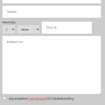
Fødselsdag
Jeg accepterer
betingelserne
for Databehandling