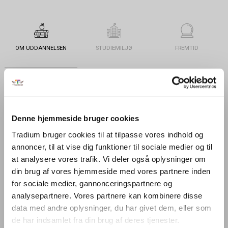
OM UDDANNELSEN
STUDIEMILJØ
FREMTID
PRAKTISK
OPTAGELSE
KONTAKT
Denne hjemmeside bruger cookies
Tradium bruger cookies til at tilpasse vores indhold og
Generelt
annoncer, til at vise dig funktioner til sociale medier og til
at analysere vores trafik. Vi deler også oplysninger om
din brug af vores hjemmeside med vores partnere inden
Uddannelsen
for sociale medier, gannonceringspartnere og
analysepartnere. Vores partnere kan kombinere disse
På handelsuddannelsen får du en grundlæggende viden om handel i
data med andre oplysninger, du har givet dem, eller som
mange sammenhænge, herunder specielt handel mellem
de har indsamlet fra din brug af deres tjenester.
virksomheder. Du lærer bl.a. om salg, indkøb og logistik af varer og