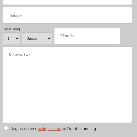
Fødselsdag
Jeg accepterer
betingelserne
for Databehandling