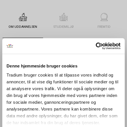
OM UDDANNELSEN
STUDIEMILJØ
FREMTID
PRAKTISK
OPTAGELSE
KONTAKT
Denne hjemmeside bruger cookies
Tradium bruger cookies til at tilpasse vores indhold og
Generelt
annoncer, til at vise dig funktioner til sociale medier og til
at analysere vores trafik. Vi deler også oplysninger om
din brug af vores hjemmeside med vores partnere inden
Uddannelsen
for sociale medier, gannonceringspartnere og
analysepartnere. Vores partnere kan kombinere disse
På handelsuddannelsen får du en grundlæggende viden om handel i
data med andre oplysninger, du har givet dem, eller som
mange sammenhænge, herunder specielt handel mellem
de har indsamlet fra din brug af deres tjenester.
virksomheder. Du lærer bl.a. om salg, indkøb og logistik af varer og