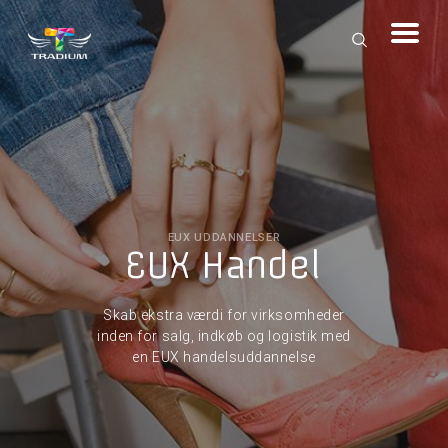
EUX UDDANNELSER
EUX Handel
Skab ekstra værdi for virksomheder
inden for salg, indkøb og logistik med
en EUX handelsuddannelse