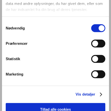
data med andre oplysninger, du har givet dem, eller som
de har indsamlet fra din brug af deres tjenester.
Samtykkevalg
Nødvendig
OM UDDANNELSEN
STUDIEMILJØ
FREMTID
Præferencer
PRAKTISK
OPTAGELSE
KONTAKT
Statistik
Marketing
Generelt
Uddannelsen
Vis detaljer
På kontoruddannelsen får du en grundlæggende viden om mundtlig
Tillad alle cookies