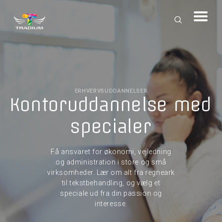
ERHVERVSUDDANNELSER
Kontoruddannelse med
specialer
Få ansvaret for økonomi, vejledning
og administration i store og små
virksomheder. Lær om alt fra regneark
til tekstbehandling, og vælg et
speciale ud fra din passion og
interesse.