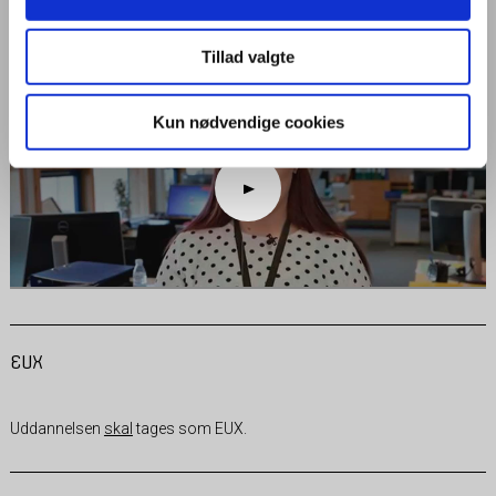
og skriftlig kommunikation, administration og økonomi. Du lærer om
kontakt med kunder og service, og du arbejder med tekstbehandling,
regneark, databaser og andre IT-programmer.
Tillad valgte
Kun nødvendige cookies
EUX
Uddannelsen
skal
tages som EUX.