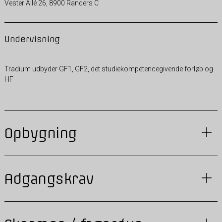
Vester Allé 26, 8900 Randers C
Undervisning
Tradium udbyder GF1, GF2, det studiekompetencegivende forløb og
HF
Opbygning
Adgangskrav