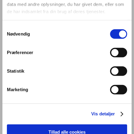
data med andre oplysninger, du har givet dem, eller som
de har indsamlet fra din brug af deres tjenester.
Samtykkevalg
Nødvendig
OM UDDANNELSEN
STUDIEMILJØ
FREMTID
Præferencer
PRAKTISK
OPTAGELSE
KONTAKT
Statistik
Marketing
Generelt
Uddannelsen
Vis detaljer
På kontoruddannelsen får du en grundlæggende viden om mundtlig
Tillad alle cookies