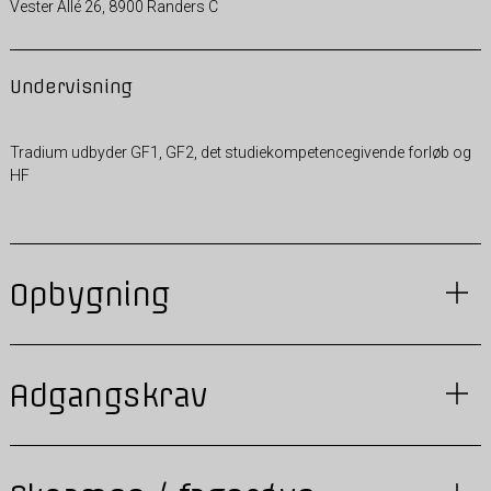
Vester Allé 26, 8900 Randers C
Undervisning
Tradium udbyder GF1, GF2, det studiekompetencegivende forløb og
HF
Opbygning
Adgangskrav