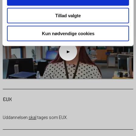
og skriftlig kommunikation, administration og økonomi. Du lærer om
kontakt med kunder og service, og du arbejder med tekstbehandling,
regneark, databaser og andre IT-programmer.
Tillad valgte
Kun nødvendige cookies
EUX
Uddannelsen
skal
tages som EUX.