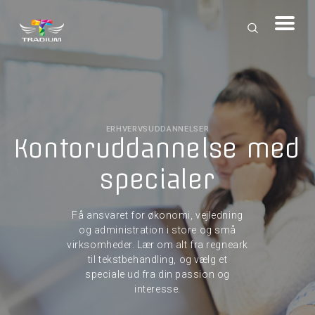
ERHVERVSUDDANNELSER
Kontoruddannelse med
specialer
Få ansvaret for økonomi, vejledning
og administration i store og små
virksomheder. Lær om alt fra regneark
til tekstbehandling, og vælg et
speciale ud fra din passion og
interesse.