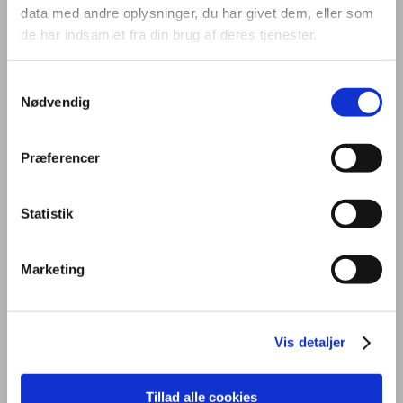
data med andre oplysninger, du har givet dem, eller som
de har indsamlet fra din brug af deres tjenester.
Samtykkevalg
Nødvendig
OM UDDANNELSEN
STUDIEMILJØ
FREMTID
Præferencer
PRAKTISK
OPTAGELSE
KONTAKT
Statistik
Marketing
Generelt
Uddannelsen
Vis detaljer
På kontoruddannelsen får du en grundlæggende viden om mundtlig
Tillad alle cookies