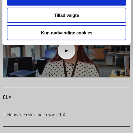
og skriftlig kommunikation, administration og økonomi. Du lærer om
kontakt med kunder og service, og du arbejder med tekstbehandling,
regneark, databaser og andre IT-programmer.
Tillad valgte
Kun nødvendige cookies
EUX
Uddannelsen
skal
tages som EUX.