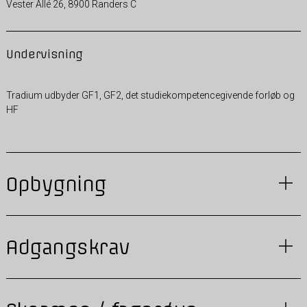
Vester Allé 26, 8900 Randers C
Undervisning
Tradium udbyder GF1, GF2, det studiekompetencegivende forløb og
HF
Opbygning
Adgangskrav