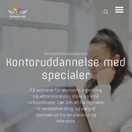
ERHVERVSUDDANNELSER
Kontoruddannelse med
specialer
Få ansvaret for økonomi, vejledning
og administration i store og små
virksomheder. Lær om alt fra regneark
til tekstbehandling, og vælg et
speciale ud fra din passion og
interesse.