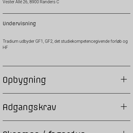
Vester Allé 26, 8900 Randers C
Undervisning
Tradium udbyder GF1, GF2, det studiekompetencegivende forløb og
HF
Opbygning
Adgangskrav