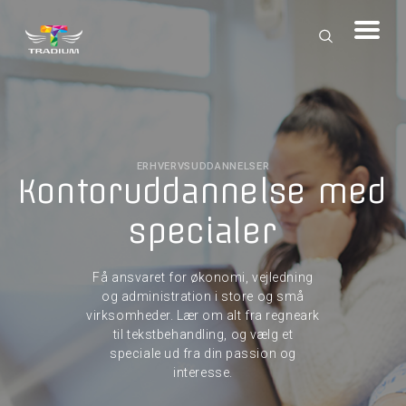
ERHVERVSUDDANNELSER
Kontoruddannelse med
specialer
Få ansvaret for økonomi, vejledning
og administration i store og små
virksomheder. Lær om alt fra regneark
til tekstbehandling, og vælg et
speciale ud fra din passion og
interesse.