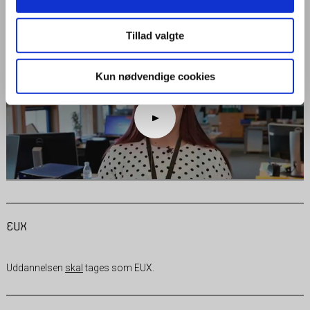
og skriftlig kommunikation, administration og økonomi. Du lærer om
kontakt med kunder og service, og du arbejder med tekstbehandling,
regneark, databaser og andre IT-programmer.
Tillad valgte
Kun nødvendige cookies
EUX
Uddannelsen
skal
tages som EUX.