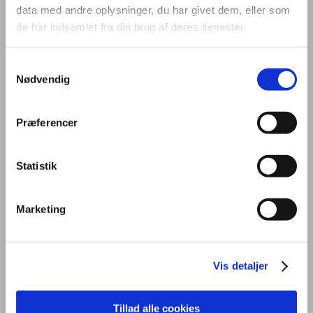
data med andre oplysninger, du har givet dem, eller som
de har indsamlet fra din brug af deres tjenester.
Samtykkevalg
Nødvendig
OM UDDANNELSEN
STUDIEMILJØ
FREMTID
Præferencer
PRAKTISK
OPTAGELSE
KONTAKT
Statistik
Marketing
Generelt
Uddannelsen
Vis detaljer
På kontoruddannelsen får du en grundlæggende viden om mundtlig
Tillad alle cookies