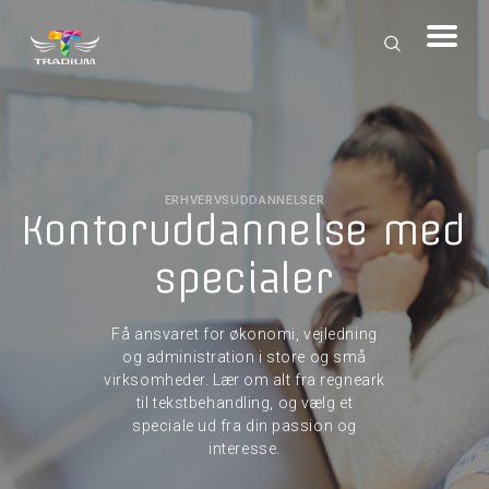
ERHVERVSUDDANNELSER
Kontoruddannelse med
specialer
Få ansvaret for økonomi, vejledning
og administration i store og små
virksomheder. Lær om alt fra regneark
til tekstbehandling, og vælg et
speciale ud fra din passion og
interesse.