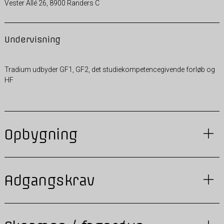
Vester Allé 26, 8900 Randers C
Undervisning
Tradium udbyder GF1, GF2, det studiekompetencegivende forløb og
HF
Opbygning
Adgangskrav