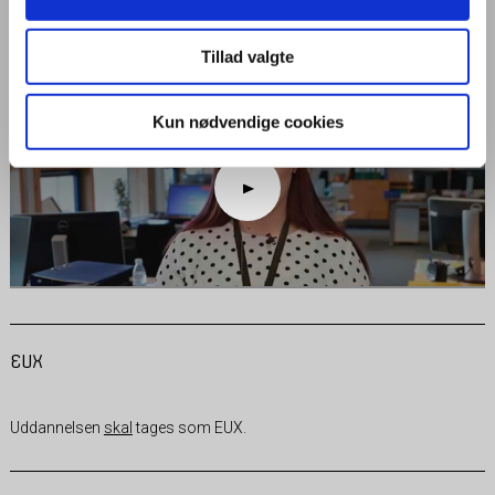
og skriftlig kommunikation, administration og økonomi. Du lærer om
kontakt med kunder og service, og du arbejder med tekstbehandling,
regneark, databaser og andre IT-programmer.
Tillad valgte
Kun nødvendige cookies
EUX
Uddannelsen
skal
tages som EUX.