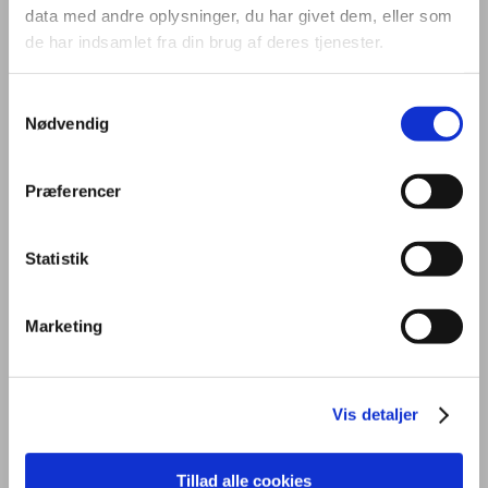
data med andre oplysninger, du har givet dem, eller som
de har indsamlet fra din brug af deres tjenester.
Samtykkevalg
Nødvendig
OM UDDANNELSEN
STUDIEMILJØ
FREMTID
Præferencer
PRAKTISK
OPTAGELSE
KONTAKT
Statistik
Marketing
Generelt
Uddannelsen
Vis detaljer
På kontoruddannelsen får du en grundlæggende viden om mundtlig
Tillad alle cookies