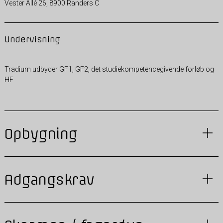
Vester Allé 26, 8900 Randers C
Undervisning
Tradium udbyder GF1, GF2, det studiekompetencegivende forløb og
HF
Opbygning
Adgangskrav