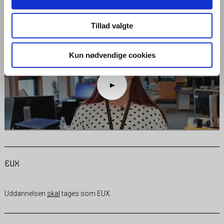
og skriftlig kommunikation, administration og økonomi. Du lærer om
kontakt med kunder og service, og du arbejder med tekstbehandling,
regneark, databaser og andre IT-programmer.
Tillad valgte
Kun nødvendige cookies
EUX
Uddannelsen
skal
tages som EUX.