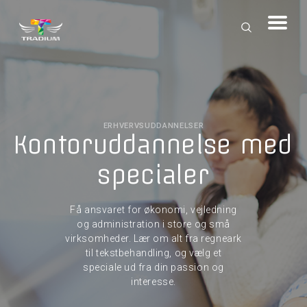
ERHVERVSUDDANNELSER
Kontoruddannelse med
specialer
Få ansvaret for økonomi, vejledning
og administration i store og små
virksomheder. Lær om alt fra regneark
til tekstbehandling, og vælg et
speciale ud fra din passion og
interesse.