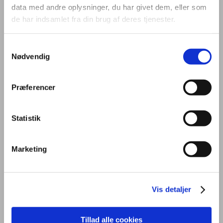
data med andre oplysninger, du har givet dem, eller som
de har indsamlet fra din brug af deres tjenester.
Samtykkevalg
Nødvendig
OM UDDANNELSEN
STUDIEMILJØ
FREMTID
Præferencer
PRAKTISK
OPTAGELSE
KONTAKT
Statistik
Marketing
Generelt
Uddannelsen
Vis detaljer
På kontoruddannelsen får du en grundlæggende viden om mundtlig
Tillad alle cookies