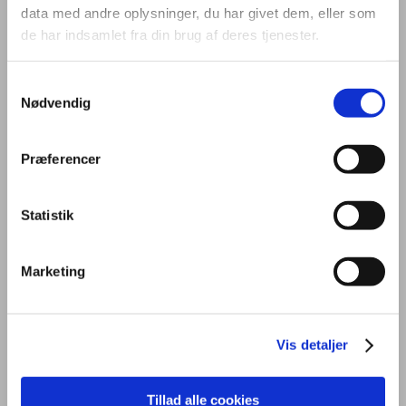
data med andre oplysninger, du har givet dem, eller som
de har indsamlet fra din brug af deres tjenester.
Samtykkevalg
Nødvendig
OM UDDANNELSEN
STUDIEMILJØ
FREMTID
Præferencer
PRAKTISK
OPTAGELSE
KONTAKT
Statistik
Marketing
Generelt
Uddannelsen
Vis detaljer
På kontoruddannelsen får du en grundlæggende viden om mundtlig
Tillad alle cookies