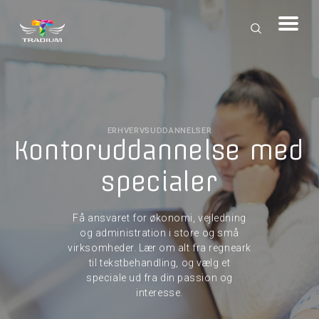
ERHVERVSUDDANNELSER
Kontoruddannelse med
specialer
Få ansvaret for økonomi, vejledning
og administration i store og små
virksomheder. Lær om alt fra regneark
til tekstbehandling, og vælg et
speciale ud fra din passion og
interesse.