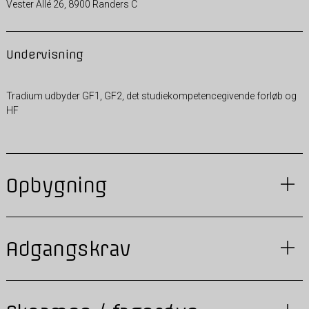
Vester Allé 26, 8900 Randers C
Undervisning
Tradium udbyder GF1, GF2, det studiekompetencegivende forløb og
HF
Opbygning
Adgangskrav