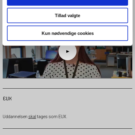
og skriftlig kommunikation, administration og økonomi. Du lærer om
kontakt med kunder og service, og du arbejder med tekstbehandling,
regneark, databaser og andre IT-programmer.
Tillad valgte
Kun nødvendige cookies
EUX
Uddannelsen
skal
tages som EUX.