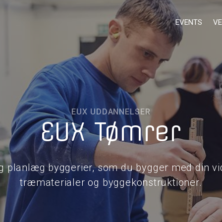
EVENTS
VE
EUX UDDANNELSER
EUX Tømrer
g planlæg byggerier, som du bygger med din v
træmaterialer og byggekonstruktioner.