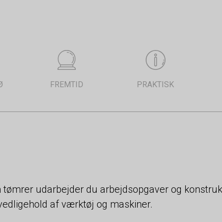
Ø
FREMTID
PRAKTISK
tømrer udarbejder du arbejdsopgaver og konstrukt
edligehold af værktøj og maskiner.