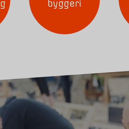
ig
byggeri