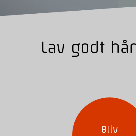
Lav godt hå
Bliv