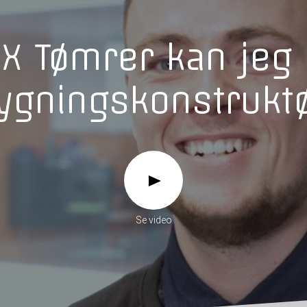
 Tømrer kan jeg 
ygningskonstruktø
Se video