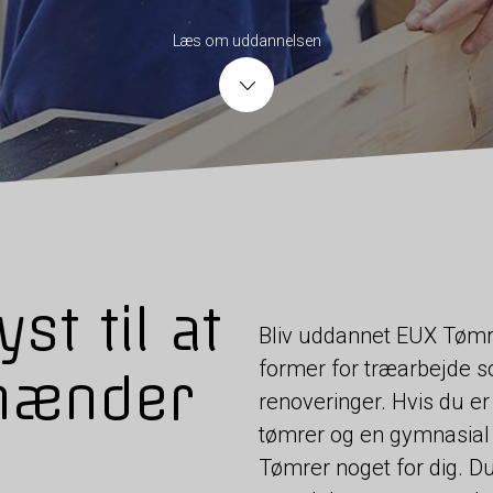
Læs om uddannelsen
st til at
Bliv uddannet EUX Tømre
former for træarbejde s
 hænder
renoveringer. Hvis du e
tømrer og en gymnasial
Tømrer noget for dig. D