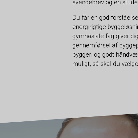
svendebrev og en stude
Du får en god forståels
energirigtige byggeløs
gymnasiale fag giver di
gennemførsel af byggepr
byggeri og godt håndværk
muligt, så skal du væl