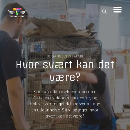
UDDANNELSESSAFARI
Hvor svært kan det
være?
Kom på uddannelsessafari med
Zjakalen i videoerne nedenfor, og
oplev, hvor meget det kræver at tage
en uddannelse. Så vi spørger, hvor
svært kan det være?