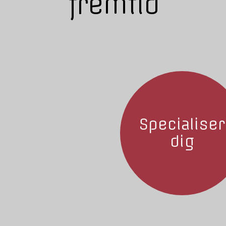
fremtid
Specialiser
dig