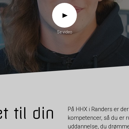
Se video
 til din
På HHX i Randers er der
kompetencer, så du er ru
uddannelse, du drømmer 