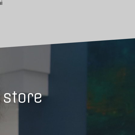
i
 store