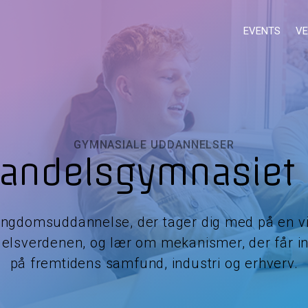
EVENTS
VE
GYMNASIALE UDDANNELSER
Handelsgymnasiet 
ngdomsuddannelse, der tager dig med på en v
delsverdenen, og lær om mekanismer, der får i
på fremtidens samfund, industri og erhverv.