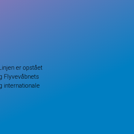
Linjen er opstået
g Flyvevåbnets
g internationale