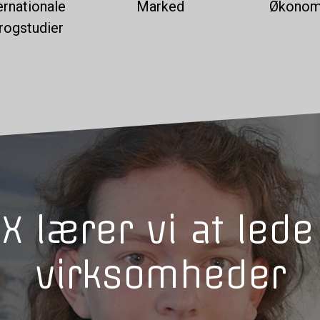
ernationale
Marked
Økonom
rogstudier
X lærer vi at lede
virksomheder