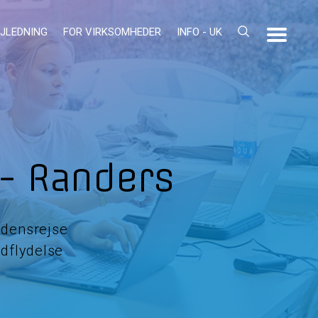
JLEDNING
FOR VIRKSOMHEDER
INFO - UK
- Randers
idensrejse
ndflydelse