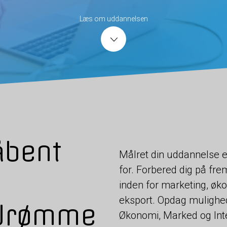
Læs om uddannelsen
åbent
Målret din uddannelse ef
for. Forbered dig på fre
inden for marketing, økon
eksport. Opdag mulighed
 drømme
Økonomi, Marked og Inte