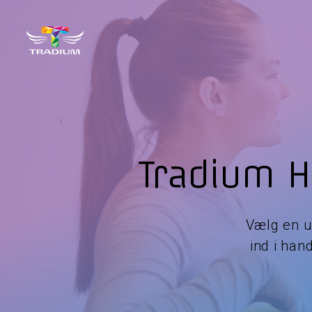
Tradium 
Vælg en u
ind i han