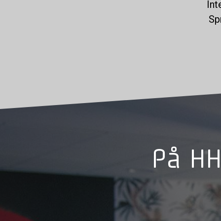
Int
Sp
På HH