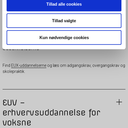
Vejleder
Tillad alle cookies
M
4188 0207
E
kfm@tradium.dk
Tillad valgte
A
Vester Allé 26, 8900
Randers
Kun nødvendige cookies
Uddannelserne
Find
EUX-uddannelserne
og læs om adgangskrav, overgangskrav og
skolepraktik.
EUV –
erhvervsuddannelse for
voksne