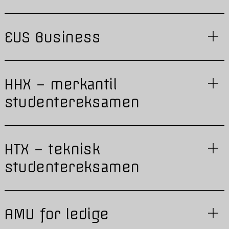
EUS Business
HHX – merkantil
studentereksamen
HTX – teknisk
studentereksamen
AMU for ledige