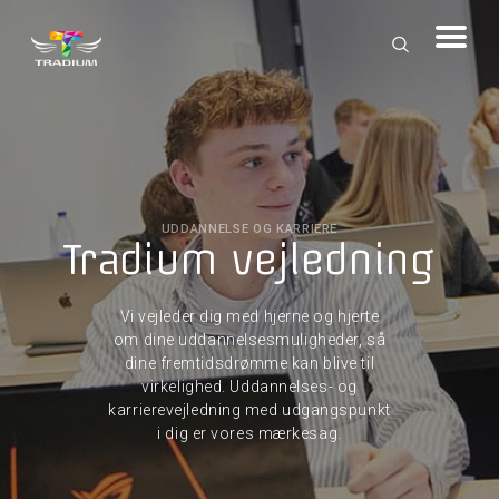
UDDANNELSE OG KARRIERE
Tradium vejledning
Vi vejleder dig med hjerne og hjerte
om dine uddannelsesmuligheder, så
dine fremtidsdrømme kan blive til
virkelighed. Uddannelses- og
karrierevejledning med udgangspunkt
i dig er vores mærkesag.