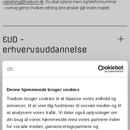
vejledning@tradium.dk
. Du skal oplyse navn og telefonnummer
- overvej gerne i hvilken retning dine ønsker går inden mødet.
EUD -
erhvervsuddannelse
EUX – erhvervsfaglig
studentereksamen
Denne hjemmeside bruger cookies
Tradium bruger cookies til at tilpasse vores indhold og
Hvad er en EUX?
annoncer, til at vise dig funktioner til sociale medier og til
at analysere vores trafik. Vi deler også oplysninger om
din brug af vores hjemmeside med vores partnere inden
Eux giver dig mulighed for at kombinere din erhvervsuddannelse med
for sociale medier, gannonceringspartnere og
en gymnasial eksamen. Dermed opnår du det, man kalder generel