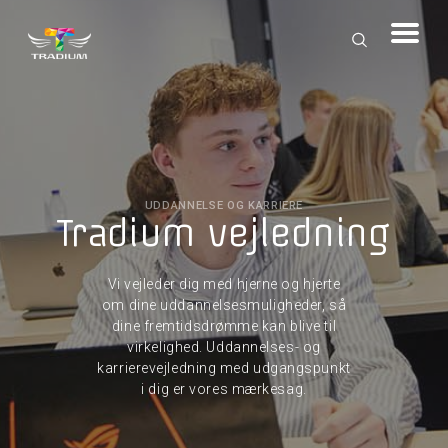
UDDANNELSE OG KARRIERE
Tradium vejledning
Vi vejleder dig med hjerne og hjerte
om dine uddannelsesmuligheder, så
dine fremtidsdrømme kan blive til
virkelighed. Uddannelses- og
karrierevejledning med udgangspunkt
i dig er vores mærkesag.