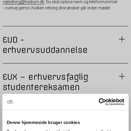
vejledning@tradium.dk
. Du skal oplyse navn og telefonnummer
- overvej gerne i hvilken retning dine ønsker går inden mødet.
EUD -
erhvervsuddannelse
EUX – erhvervsfaglig
studentereksamen
EUV –
erhvervsuddannelse for
Denne hjemmeside bruger cookies