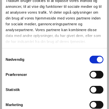
Tradium bruger cookies til at tilpasse vores indhold og
voksne
annoncer, til at vise dig funktioner til sociale medier og til
at analysere vores trafik. Vi deler også oplysninger om
din brug af vores hjemmeside med vores partnere inden
EUS Business
for sociale medier, gannonceringspartnere og
analysepartnere. Vores partnere kan kombinere disse
data med andre oplysninger, du har givet dem, eller som
de har indsamlet fra din brug af deres tjenester.
HHX – merkantil
studentereksamen
Samtykkevalg
Nødvendig
Hvad er en HHX?
Præferencer
HHX er en ungdomsuddannelse med særligt fokus på fag som
Statistik
virksomhedsøkonomi, afsætning, international økonomi og
erhvervsret.
Marketing
For et internationalt perspektiv findes valgfag som kulturforståelse,