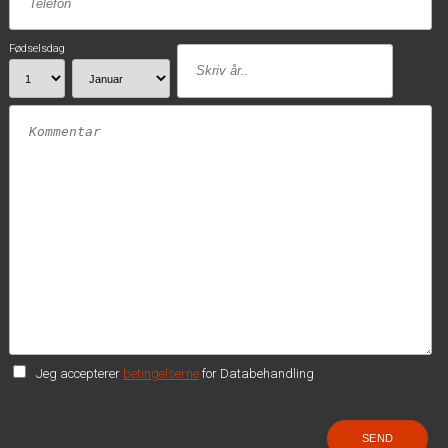
Fødselsdag
Jeg accepterer
betingelserne
for Databehandling