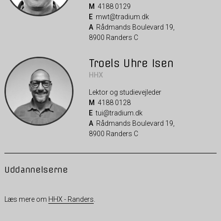
M
4188 0129
E
mwt@tradium.dk
A
Rådmands Boulevard 19,
8900 Randers C
Troels Uhre Isen
HHX
Lektor og studievejleder
M
4188 0128
E
tui@tradium.dk
A
Rådmands Boulevard 19,
8900 Randers C
Uddannelserne
Læs mere om
HHX - Randers
.