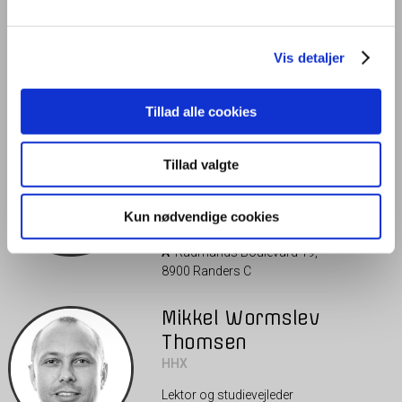
markedskommunikation og innovation. Derudover vil der generelt i
undervisningen være et internationalt fokus.
Vis detaljer
Vejledere
Tillad alle cookies
Gitte Nehlsen
Tillad valgte
HHX
Lektor og studievejleder
T
4188 0076
Kun nødvendige cookies
E
gne@tradium.dk
A
Rådmands Boulevard 19,
8900 Randers C
Mikkel Wormslev
Thomsen
HHX
Lektor og studievejleder