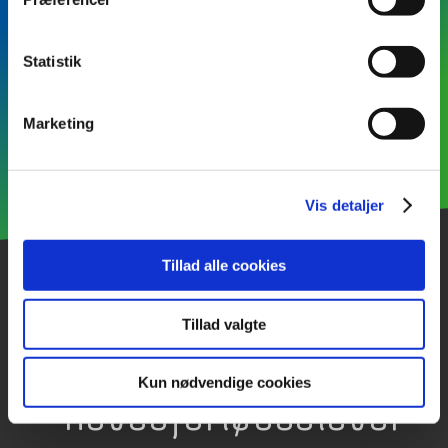
frisøruddannelsen
Statistik
Marketing
Vis detaljer
Tillad alle cookies
Nyt: 4-dages uge
Tillad valgte
for
Kun nødvendige cookies
hovedforløbselever