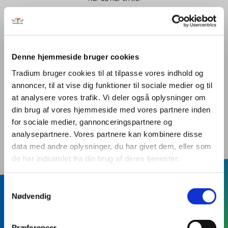
I salonen kan der betales med Dankort og mobile
pay.
Denne hjemmeside bruger cookies
Tradium bruger cookies til at tilpasse vores indhold og
Vær opmærksom på, at behandlingerne varetages
annoncer, til at vise dig funktioner til sociale medier og til
af elever, der er på forskellige niveauer i deres
at analysere vores trafik. Vi deler også oplysninger om
undervisningsforløb. Det er derfor ikke alle typer af
din brug af vores hjemmeside med vores partnere inden
behandlinger, der kan udføres af alle elever.
for sociale medier, gannonceringspartnere og
analysepartnere. Vores partnere kan kombinere disse
data med andre oplysninger, du har givet dem, eller som
de har indsamlet fra din brug af deres tjenester.
Samtykkevalg
Nødvendig
Hold dig opdateret om
Præferencer