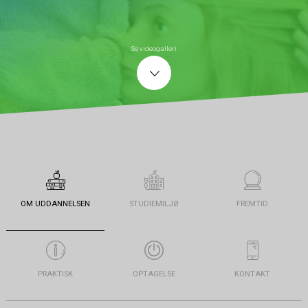
Se videogalleri
OM UDDANNELSEN
STUDIEMILJØ
FREMTID
PRAKTISK
OPTAGELSE
KONTAKT