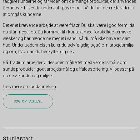
rådgive kunderne og får viden om de mange produkter, der anvendes.
Derudover bliver du undervist i psykologi, så du har den rette viden til
at omgås kunderne.
Det er et krævende arbejde at være frisør. Du skal være i god form, da
du står meget op. Du kommer tit i kontakt med forskellige kemiske
væsker og har hænderne meget i vand, så du må ikke have en sart
hud. Under uddannelsen lærer du selvfølgelig også om arbejdsmiljø
og om, hvordan du beskytter dig selv.
På Tradium arbejder vi desuden målrettet med verdensmål som
sunde produkter, godt arbejdsmål og affaldssortering. Vi passer på
os selv, kunden og miljøet.
Læs mere om uddannelsen
SØG OPTAGELSE
Studiestart