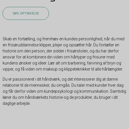
SØG OPTAGELSE
Skab en fortælling, og fremhæv en kundes personlighed, når du med
en frisøruddannelse klipper, plejer og opsætter hår. Du fortæller en
historie om den person, der sidder i frisørstolen, og du har derfor
ansvar for at kombinere din viden om hårtyper og frisurer med
kundens ønsker og ideer. Lær alt om barbering, farvning af bryn og
vipper, og få viden om makeup og klippeteknikker til alle hårlængder.
Du er passioneret i dit håndværk, og det interesserer dig at danne
relationer til de mennesker, du omgås. Du taler med kunder hver dag
og får derfor viden om kundepsykologi og kommunikation. Samtidig
lærer du om håndværkets historie og de produkter, du bruger i dit
daglige arbejde.