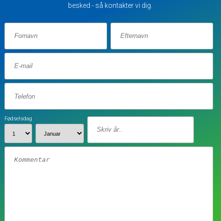
besked - så kontakter vi dig.
Fødselsdag