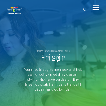
ERHVERVSUDDANNELSER
Frisør
Vær med til at give mennesker et helt
særligt udtryk med din viden om
styling, klip, farve og design. Bliv
frisør, og skab fremtidens trends til
både mænd og kvinder.