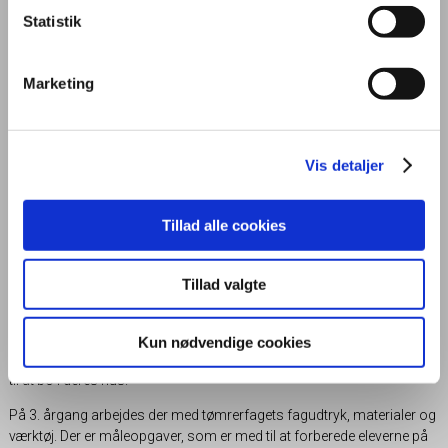
Statistik
3. klasse
Marketing
Mål
Vis detaljer
Se mål
Tillad alle cookies
Information
Tillad valgte
3. årgang besøger tømrerafdelingen på Tradium. På en kursusdag
laver eleverne inddelt i grupper grundhuse. Grupperne arbejder med
Kun nødvendige cookies
opstart af storylineforløbet og de beskriver den familie, der kommer
til at bo i deres hus.
På 3. årgang arbejdes der med tømrerfagets fagudtryk, materialer og
værktøj. Der er måleopgaver, som er med til at forberede eleverne på