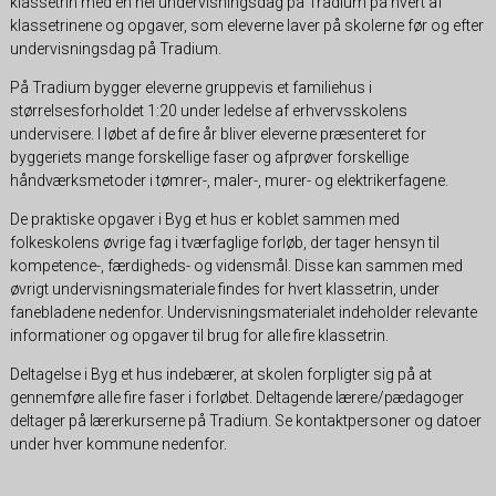
klassetrin med én hel undervisningsdag på Tradium på hvert af
klassetrinene og opgaver, som eleverne laver på skolerne før og efter
undervisningsdag på Tradium.
På Tradium bygger eleverne gruppevis et familiehus i
størrelsesforholdet 1:20 under ledelse af erhvervsskolens
undervisere. I løbet af de fire år bliver eleverne præsenteret for
byggeriets mange forskellige faser og afprøver forskellige
håndværksmetoder i tømrer-, maler-, murer- og elektrikerfagene.
De praktiske opgaver i Byg et hus er koblet sammen med
folkeskolens øvrige fag i tværfaglige forløb, der tager hensyn til
kompetence-, færdigheds- og vidensmål. Disse kan sammen med
øvrigt undervisningsmateriale findes for hvert klassetrin, under
fanebladene nedenfor. Undervisningsmaterialet indeholder relevante
informationer og opgaver til brug for alle fire klassetrin.
Deltagelse i Byg et hus indebærer, at skolen forpligter sig på at
gennemføre alle fire faser i forløbet. Deltagende lærere/pædagoger
deltager på lærerkurserne på Tradium. Se kontaktpersoner og datoer
under hver kommune nedenfor.