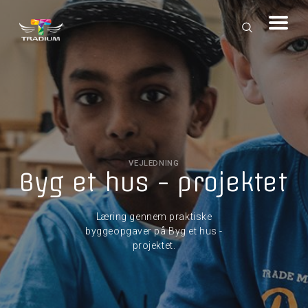
VEJLEDNING
Byg et hus - projektet
Læring gennem praktiske
byggeopgaver på Byg et hus -
projektet.