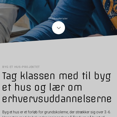
Find materialer
BYG ET HUS-PROJEKTET
Tag klassen med til byg
et hus og lær om
erhvervsuddannelserne
Byg et hus er et forløb for grundskolerne, der strækker sig over 3.-6.