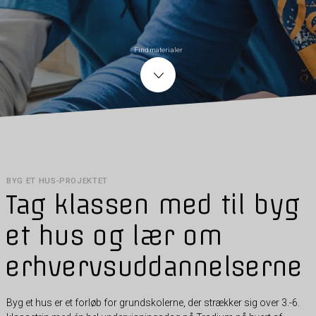
Find materialer
BYG ET HUS-PROJEKTET
Tag klassen med til byg
et hus og lær om
erhvervsuddannelserne
Byg et hus er et forløb for grundskolerne, der strækker sig over 3.-6.