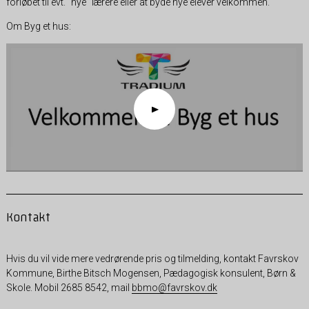
forløbet til evt. "nye" lærere eller at byde nye elever velkommen.
Om Byg et hus:
Kontakt
Hvis du vil vide mere vedrørende pris og tilmelding, kontakt Favrskov
Kommune, Birthe Bitsch Mogensen, Pædagogisk konsulent, Børn &
Skole. Mobil 2685 8542, mail
bbmo@favrskov.dk