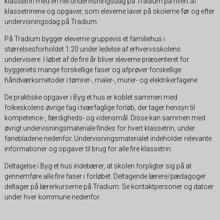
klassetrin med én hel undervisningsdag på Tradium på hvert af
klassetrinene og opgaver, som eleverne laver på skolerne før og efter
undervisningsdag på Tradium.
På Tradium bygger eleverne gruppevis et familiehus i
størrelsesforholdet 1:20 under ledelse af erhvervsskolens
undervisere. I løbet af de fire år bliver eleverne præsenteret for
byggeriets mange forskellige faser og afprøver forskellige
håndværksmetoder i tømrer-, maler-, murer- og elektrikerfagene.
De praktiske opgaver i Byg et hus er koblet sammen med
folkeskolens øvrige fag i tværfaglige forløb, der tager hensyn til
kompetence-, færdigheds- og vidensmål. Disse kan sammen med
øvrigt undervisningsmateriale findes for hvert klassetrin, under
fanebladene nedenfor. Undervisningsmaterialet indeholder relevante
informationer og opgaver til brug for alle fire klassetrin.
Deltagelse i Byg et hus indebærer, at skolen forpligter sig på at
gennemføre alle fire faser i forløbet. Deltagende lærere/pædagoger
deltager på lærerkurserne på Tradium. Se kontaktpersoner og datoer
under hver kommune nedenfor.