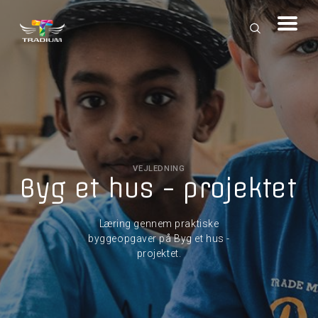
VEJLEDNING
Byg et hus - projektet
Læring gennem praktiske
byggeopgaver på Byg et hus -
projektet.