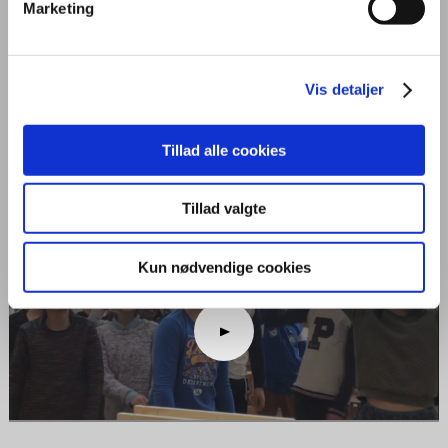
Marketing
TILMELDING
KONTAKT
Vis detaljer
Generelt
Tillad alle cookies
Find undervisningsmaterialet til de forskellige årgange her med alt fra
Tillad valgte
mål til logbog.
Kun nødvendige cookies