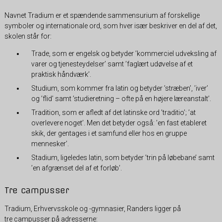
Navnet Tradium er et spændende sammensurium af forskellige
symboler og internationale ord, som hver især beskriver en del af det,
skolen står for:
Trade, som er engelsk og betyder ’kommerciel udveksling af
varer og tjenesteydelser’ samt ’faglært udøvelse af et
praktisk håndværk’.
Studium, som kommer fra latin og betyder ’stræben’, ’iver’
og ’flid’ samt ’studieretning – ofte på en højere læreanstalt’.
Tradition, som er afledt af det latinske ord ’traditio’; ’at
overlevere noget’. Men det betyder også: ’en fast etableret
skik, der gentages i et samfund eller hos en gruppe
mennesker’.
Stadium, ligeledes latin, som betyder ’trin på løbebane’ samt
’en afgrænset del af et forløb’.
Tre campusser
Tradium, Erhvervsskole og -gymnasier, Randers ligger på
tre campusser på adresserne: