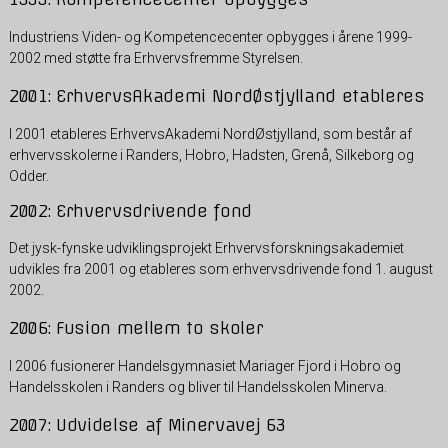
Industriens Viden- og Kompetencecenter opbygges i årene 1999-
2002 med støtte fra Erhvervsfremme Styrelsen.
2001: ErhvervsAkademi NordØstjylland etableres
I 2001 etableres ErhvervsAkademi NordØstjylland, som består af
erhvervsskolerne i Randers, Hobro, Hadsten, Grenå, Silkeborg og
Odder.
2002: Erhvervsdrivende fond
Det jysk-fynske udviklingsprojekt Erhvervsforskningsakademiet
udvikles fra 2001 og etableres som erhvervsdrivende fond 1. august
2002.
2006: Fusion mellem to skoler
I 2006 fusionerer Handelsgymnasiet Mariager Fjord i Hobro og
Handelsskolen i Randers og bliver til Handelsskolen Minerva.
2007: Udvidelse af Minervavej 63