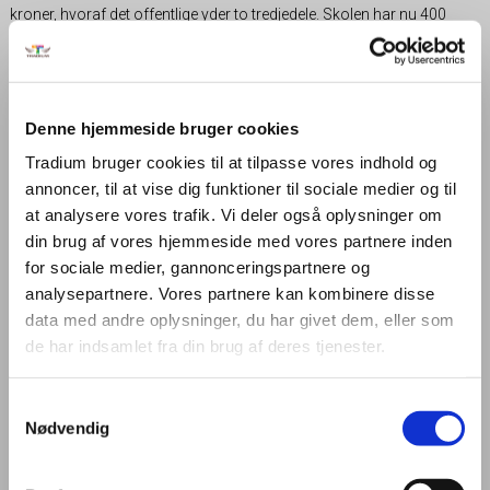
kroner, hvoraf det offentlige yder to tredjedele. Skolen har nu 400
elever.
1911: Piger på skolebænken
Hele tre piger begynder samtidig på Randers Tekniske Skole i
Denne hjemmeside bruger cookies
skoleåret 1911-12. Det er de første piger nogensinde på skolen. En af
Tradium bruger cookies til at tilpasse vores indhold og
pigerne - tegneren Marie Hjuler – fortæller, at drengene i begyndelsen
annoncer, til at vise dig funktioner til sociale medier og til
så på de kvindelige elever med en del skepsis, men at de med tiden
blev gode kammerater. Den unge Marie Hjuler tager i fritiden ud og
at analysere vores trafik. Vi deler også oplysninger om
maler de gamle huse i Randers.
din brug af vores hjemmeside med vores partnere inden
for sociale medier, gannonceringspartnere og
1945: Tyskerne beslaglægger skolen
analysepartnere. Vores partnere kan kombinere disse
På skolen går livet sin vante gang på trods af 2. verdenskrig. I 1941
data med andre oplysninger, du har givet dem, eller som
kunne man have fejret 50-årsdagen for den nye skole på
de har indsamlet fra din brug af deres tjenester.
Frederiksplads. Skolens ledelse vælger dog at springe festlighederne
over på grund af krigen. I krigens sidste dage beslaglægger
Samtykkevalg
nazisterne Randers Tekniske Skole for at bruge den som lazaret.
Nødvendig
1966: Skolen flytter til Vester Allé