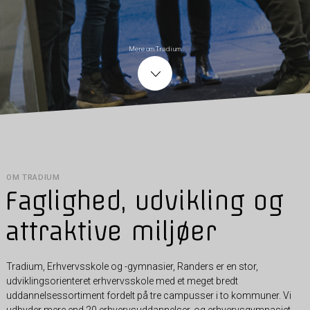
Mere om Tradium
OM TRADIUM
Faglighed, udvikling og
attraktive miljøer
Tradium, Erhvervsskole og -gymnasier, Randers er en stor,
udviklingsorienteret erhvervsskole med et meget bredt
uddannelsessortiment fordelt på tre campusser i to kommuner. Vi
udbyder mere end 20 erhvervsuddannelser, og erhvervsgymnasiet