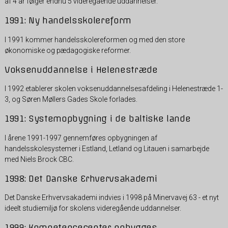
af 4 år følger endnu 5 videregående uddannelser.
1991: Ny handelsskolereform
I 1991 kommer handelsskolereformen og med den store
økonomiske og pædagogiske reformer.
Voksenuddannelse i Helenestræde
I 1992 etablerer skolen voksenuddannelsesafdeling i Helenestræde 1-
3, og Søren Møllers Gades Skole forlades.
1991: Systemopbygning i de baltiske lande
I årene 1991-1997 gennemføres opbygningen af
handelsskolesystemer i Estland, Letland og Litauen i samarbejde
med Niels Brock CBC.
1998: Det Danske Erhvervsakademi
Det Danske Erhvervsakademi indvies i 1998 på Minervavej 63 - et nyt
ideelt studiemiljø for skolens videregående uddannelser.
1999: Kompetencecenter opbygges