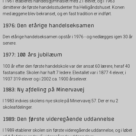
I 1961 etableres handelsgymnasiet med 21 elever, og i 1963
dimitterer de første handelsstudenter fra Helligåndshuset. Konen
med æggene blev bekranset, og en fast tradition er indført.
1976: Den etårige handelseksamen
Den etårige handelseksamen opstår i 1976 - og nedlægges igen 30 år
senere.
1977: 100 års jubilæum
100 år efter den første handelskole var der ansat 60 lærere, heraf 40
fastansatte. Skolen har haft 7 ledere. Elevtallet var i 1877 4 elever, i
1937 319 elever og i 2002 ca. 1900 årselever.
1983: Ny afdeling på Minervavej
I 1983 indvies skolens nye skole på Minervavej 57. Der er nu 2
skoleafdelinger.
1989: Den første videregående uddannelse
I 1989 etablerer skolen sin første videregående uddannelse, og i løbet