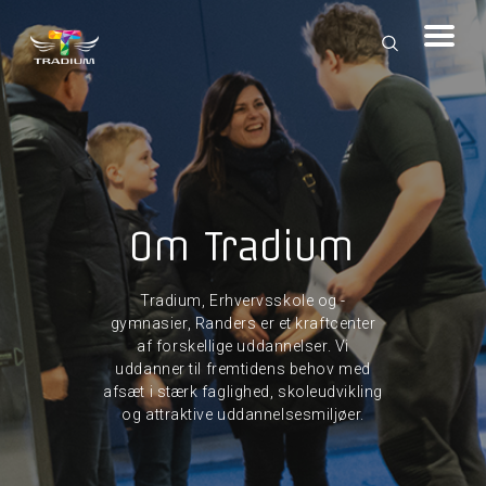
Om Tradium
Tradium, Erhvervsskole og -
gymnasier, Randers er et kraftcenter
af forskellige uddannelser. Vi
uddanner til fremtidens behov med
afsæt i stærk faglighed, skoleudvikling
og attraktive uddannelsesmiljøer.