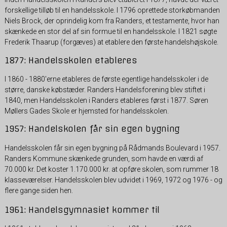
forskellige tilløb til en handelsskole. I 1796 oprettede storkøbmanden
Niels Brock, der oprindelig kom fra Randers, et testamente, hvor han
skænkede en stor del af sin formue til en handelsskole. I 1821 søgte
Frederik Thaarup (forgæves) at etablere den første handelshøjskole.
1877: Handelsskolen etableres
I 1860 - 1880'erne etableres de første egentlige handelsskoler i de
større, danske købstæder. Randers Handelsforening blev stiftet i
1840, men Handelsskolen i Randers etableres først i 1877. Søren
Møllers Gades Skole er hjemsted for handelsskolen.
1957: Handelskolen får sin egen bygning
Handelsskolen får sin egen bygning på Rådmands Boulevard i 1957.
Randers Kommune skænkede grunden, som havde en værdi af
70.000 kr. Det koster 1.170.000 kr. at opføre skolen, som rummer 18
klasseværelser. Handelsskolen blev udvidet i 1969, 1972 og 1976 - og
flere gange siden hen.
1961: Handelsgymnasiet kommer til