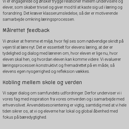
Vi er engagerede og ønsker trygge relationer mellem undervisere og
elever, som skaber trivsel og giver mod til at kaste sig ud i læring og
forandring. Det kræver klasserumsledelse, så der er motiverende
samarbejde omkring læringsprocessen.
Målrettet feedback
Vi ønsker at fremme et miljø, hvor fejl ses som nødvendige skridt på
vejen til at lære nyt. Det er essentielt for elevens læring, at der er
tydelighed og dialog med læreren om, hvor eleven er lige nu, hvor
eleven skal hen, og hvordan eleven kan komme videre. Vi evaluerer
læringsprocessen konstruktivt og fremadrettet på en måde, så
elevens egen nysgerrighed og refleksion vækkes.
Kobling mellem skole og verden
Vi søger dialog om samfundets udfordringer. Derfor underviser vi i
vores fag med inspiration fra vores omverden og i samarbejde med
erhvervslivet. Anvendelsesorientering er vigtig, samtidig med at vi hele
tiden sikrer os, at vi og eleverne har lokal og global åbenhed med
fokus på bæredygtighed.