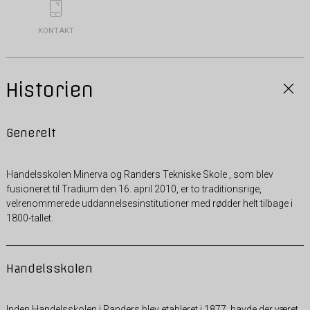
KONTAKT
Historien
Generelt
Handelsskolen Minerva og Randers Tekniske Skole , som blev
fusioneret til Tradium den 16. april 2010, er to traditionsrige,
velrenommerede uddannelsesinstitutioner med rødder helt tilbage i
1800-tallet.
Handelsskolen
Inden Handelsskolen i Randers blev etableret i 1877, havde der været