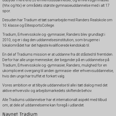
(hhx og htx) er områdets største gymnasieuddannelse med i alt 17
spor.
Desuden har Tradium et tæt samarbejde med Randers Realskole om
10. klasse og ElitesportsCollege.
Tradium, Erhvervsskole og -gymnasier, Randers blev grundlagt i
2010, og er i dag den uddannelsesinstitution, som brugerne i
lokalområdet har det højeste kvalificerede kendskab til.
En del af Tradiums mission er at uddanne fra dit ståsted til fremtiden.
Derfor har alle unge mennesker, der begynder på en uddannelse på
Tradium, Erhvervsskole og -gymnasier, Randers, mulighed for en
ukompliceret overgang til anden gymnasie- eller erhvervsuddannelse,
hvis den unge har truffet et forkert valg.
Vores ambition er at tilbyde uddannelse til alle i tæt dialog med det
aktive erhvervsliv og arbejdsmarkedets skiftende behov.
Alle Tradiums uddannelser har et internationalt aspekt med tilbud
om, at dele af uddannelserne kan foregå i udlandet.
Navnet Tradium