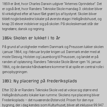
1859 er året, hvor Charles Darwin udgiver ”Arternes Oprindelse”. Det
er også året, hvor Randers Tekniske Skole mandag 3. oktober bliver
til virkelighed efter at have fået grønt lys af bystyret. Skolen bliver
tildelt nogle beskedne lokaler på øverste etage i Helligåndshuset, og
knap 20 elever indskriver sig på skolen. På skoleskemaet står der
tegnelære, dansk og regning.
1864: Skolen er lukket i to år
På grund af uroligheder mellem Danmark og Preussen lukker skolen
i januar 1864, og i februar bryder krigen ud. Danmark ender med at
miste Slesvig, Holsten og Lauenborg til Preussen, og landet er på
randen af opløsning. Randers Tekniske Skole åbner igen 16. januar
1866, og de danske håndværkere kommer til at spille en central rolle i
genopbygningen.
1891: Ny placering på Frederiksplads
Efter 32 år er Randers Tekniske Skole ved at vokse sig større end
Helligåndshusets lokaler kan rumme. Skolens nye placering bliver
Frederiksplads – det nuværende Østervold. Prisen for den nye
bygning, der i dag kendes som Kulturhuset, bliver alt inklusive 99.947