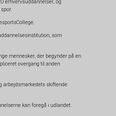
20 erhvervsuddannelser, og
 spor.
esportsCollege.
uddannelsesinstitution, som
e unge mennesker, der begynder på en
liceret overgang til anden
v og arbejdsmarkedets skiftende
nnelserne kan foregå i udlandet.