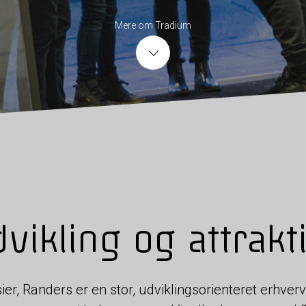
Mere om Tradium
vikling og attrakt
er, Randers er en stor, udviklingsorienteret erhve