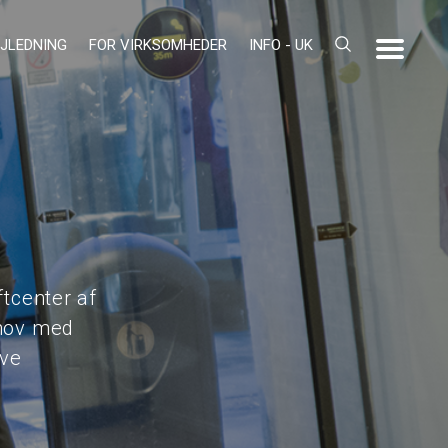
JLEDNING
FOR VIRKSOMHEDER
INFO - UK
tcenter af
ehov med
ive