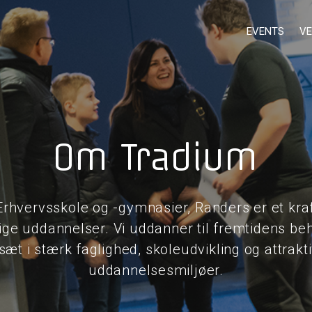
EVENTS
VE
Om Tradium
Erhvervsskole og -gymnasier, Randers er et kraf
lige uddannelser. Vi uddanner til fremtidens b
sæt i stærk faglighed, skoleudvikling og attrakt
uddannelsesmiljøer.