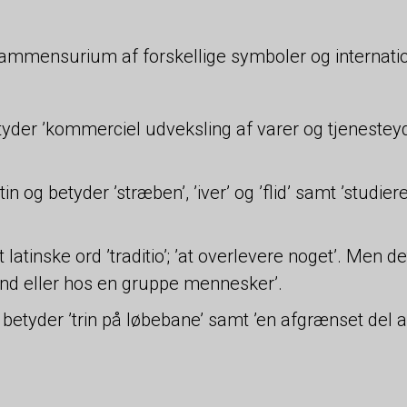
mmensurium af forskellige symboler og internation
yder ’kommerciel udveksling af varer og tjenesteyd
 og betyder ’stræben’, ’iver’ og ’flid’ samt ’studier
t latinske ord ’traditio’; ’at overlevere noget’. Men d
und eller hos en gruppe mennesker’.
 betyder ’trin på løbebane’ samt ’en afgrænset del af