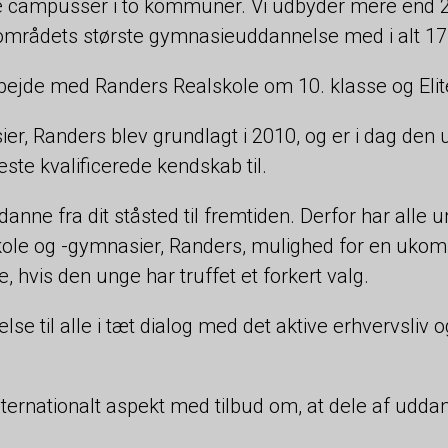
re campusser i to kommuner. Vi udbyder mere end 
 områdets største gymnasieuddannelse med i alt 17
ejde med Randers Realskole om 10. klasse og Elit
r, Randers blev grundlagt i 2010, og er i dag den 
ste kvalificerede kendskab til.
danne fra dit ståsted til fremtiden. Derfor har all
le og -gymnasier, Randers, mulighed for en ukomp
 hvis den unge har truffet et forkert valg.
lse til alle i tæt dialog med det aktive erhvervsli
ternationalt aspekt med tilbud om, at dele af udda