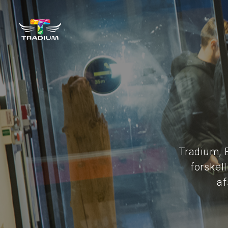
Tradium, 
forskel
af