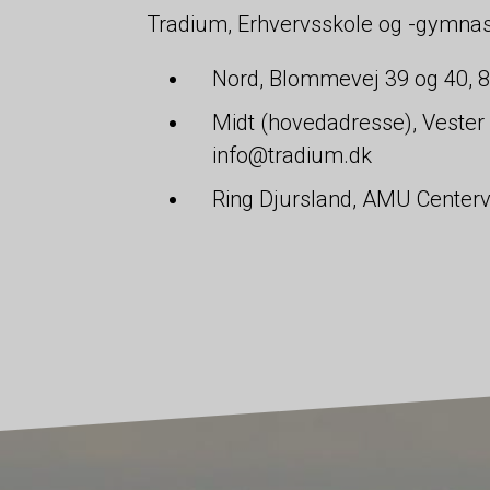
Tradium, Erhvervsskole og -gymnasi
Nord, Blommevej 39 og 40, 
Midt (hovedadresse), Vester
info@tradium.dk
Ring Djursland, AMU Centerve