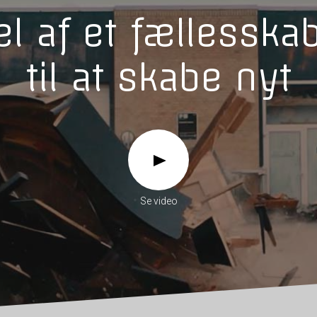
el af et fællessk
til at skabe nyt
Se video