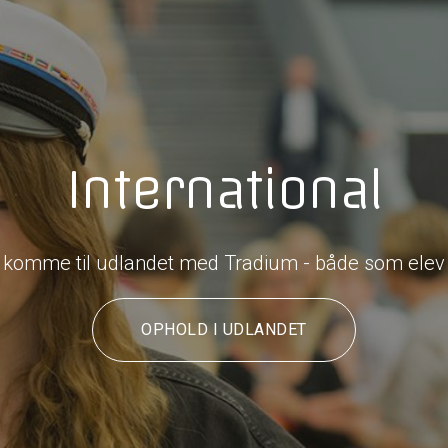
International
t komme til udlandet med Tradium - både som elev 
OPHOLD I UDLANDET