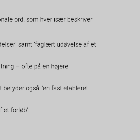
ale ord, som hver især beskriver
elser’ samt ’faglært udøvelse af et
etning – ofte på en højere
et betyder også: ’en fast etableret
 et forløb’.