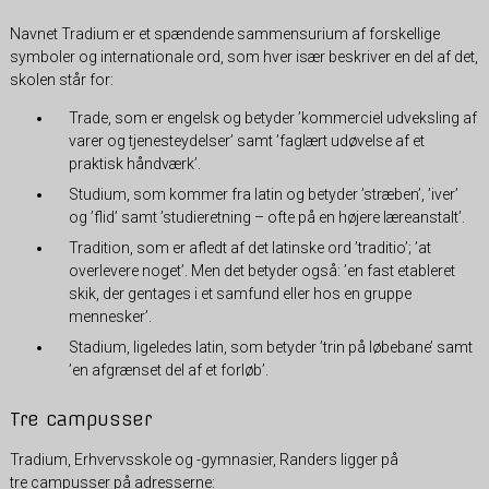
Navnet Tradium er et spændende sammensurium af forskellige
symboler og internationale ord, som hver især beskriver en del af det,
skolen står for:
Trade, som er engelsk og betyder ’kommerciel udveksling af
varer og tjenesteydelser’ samt ’faglært udøvelse af et
praktisk håndværk’.
Studium, som kommer fra latin og betyder ’stræben’, ’iver’
og ’flid’ samt ’studieretning – ofte på en højere læreanstalt’.
Tradition, som er afledt af det latinske ord ’traditio’; ’at
overlevere noget’. Men det betyder også: ’en fast etableret
skik, der gentages i et samfund eller hos en gruppe
mennesker’.
Stadium, ligeledes latin, som betyder ’trin på løbebane’ samt
’en afgrænset del af et forløb’.
Tre campusser
Tradium, Erhvervsskole og -gymnasier, Randers ligger på
tre campusser på adresserne: