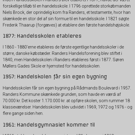
forskellige tilløb til en handelsskole. I 1796 oprettede storkøbmanden
Niels Brock, der oprindelig kom fra Randers, et testamente, hvor han
skænkede en stor del af sin formue til en handelsskole. I 1821 søgte
Frederik Thaarup (forgæves) at etablere den første handelshøjskole.
1877: Handelsskolen etableres
I 1860 - 1880'erne etableres de første egentlige handelsskoler i de
større, danske købstæder. Randers Handelsforening blev stiftet i
1840, men Handelsskolen i Randers etableres først i 1877. Søren
Møllers Gades Skole er hjemsted for handelsskolen.
1957: Handelskolen får sin egen bygning
Handelsskolen får sin egen bygning på Rådmands Boulevard i 1957.
Randers Kommune skænkede grunden, som havde en værdi af
70.000 kr. Det koster 1.170.000 kr. at opføre skolen, som rummer 18
klasseværelser. Handelsskolen blev udvidet i 1969, 1972 og 1976 - og
flere gange siden hen.
1961: Handelsgymnasiet kommer til