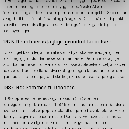
I 1966 sælger Randers Tekniske Skole sin bygning på Frederiksplads
til kommunen og flytter ind i nybyggeriet på Vester Allé med
forstander Ingvar Jensen som primus motor på projektet. Skolen har
længe haft brug for at få samling på sig selv. Den er på det tidspunkt
spredt ud over adskillige adresser, der også tæller gamle lager- og
staldbygninger.
1975: De erhvervsfaglige grunduddannelser
Folketinget beslutter, at der i alle større byer skal være adgang til en
bred, faglig grunduddannelse, som får navnet De Erhvervsfaglige
Grunduddannelser. For Randers Tekniske Skole betyder det, at skolen
ud over de traditionelle håndværksfag nu også får uddannelser som
glaspuster, pottemager, tandtekniker, skrædder, skomager og optiker.
1987: Htx kommer til Randers
I 1982 oprettes det tekniske gymnasium (htx) som en
forsøgsordning i Danmark. I 1987 kommer uddannelsen til Randers,
hvor den hurtigt bliver populær blandt unge med teknik i blodet. Htx er
den nyeste gymnasieuddannelse i Danmark. Før havde eleverne kun
mulighed for at vælge mellem det almene gymnasium eller
handelsskolen, hvis de ville fortsætte med en længerevarende