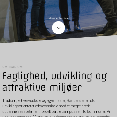
Mere om Tradium
OM TRADIUM
Faglighed, udvikling og
attraktive miljøer
Tradium, Erhvervsskole og -gymnasier, Randers er en stor,
udviklingsorienteret erhvervsskole med et meget bredt
uddannelsessortiment fordelt på tre campusser i to kommuner. Vi
udbyder mere end 20 erhvervsuddannelser, og erhvervsgymnasiet