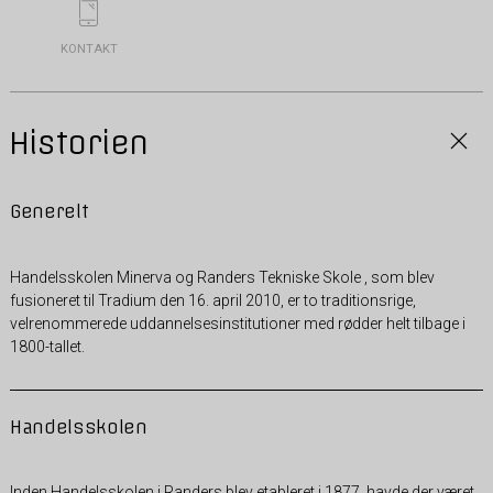
KONTAKT
Historien
Generelt
Handelsskolen Minerva og Randers Tekniske Skole , som blev
fusioneret til Tradium den 16. april 2010, er to traditionsrige,
velrenommerede uddannelsesinstitutioner med rødder helt tilbage i
1800-tallet.
Handelsskolen
Inden Handelsskolen i Randers blev etableret i 1877, havde der været