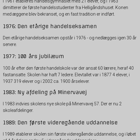
I 1961 etableres handelsgymnasiet med 21 elever, og i 1963
dimitterer de første handelsstudenter fra Helligåndshuset. Konen
med æggene blev bekranset, og en fast tradition er indført.
1976: Den etårige handelseksamen
Den etårige handelseksamen opstår i 1976 - og nedlægges igen 30 år
senere.
1977: 100 års jubilæum
100 år efter den første handelskole var der ansat 60 lærere, heraf 40
fastansatte. Skolen har haft 7 ledere. Elevtallet var i 1877 4 elever, i
1937 319 elever og i 2002 ca. 1900 årselever.
1983: Ny afdeling på Minervavej
I 1983 indvies skolens nye skole på Minervavej 57. Der er nu 2
skoleafdelinger.
1989: Den første videregående uddannelse
I 1989 etablerer skolen sin første videregående uddannelse, og i løbet