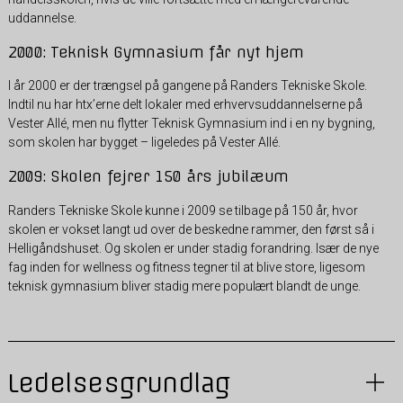
uddannelse.
2000: Teknisk Gymnasium får nyt hjem
I år 2000 er der trængsel på gangene på Randers Tekniske Skole.
Indtil nu har htx’erne delt lokaler med erhvervsuddannelserne på
Vester Allé, men nu flytter Teknisk Gymnasium ind i en ny bygning,
som skolen har bygget – ligeledes på Vester Allé.
2009: Skolen fejrer 150 års jubilæum
Randers Tekniske Skole kunne i 2009 se tilbage på 150 år, hvor
skolen er vokset langt ud over de beskedne rammer, den først så i
Helligåndshuset. Og skolen er under stadig forandring. Især de nye
fag inden for wellness og fitness tegner til at blive store, ligesom
teknisk gymnasium bliver stadig mere populært blandt de unge.
Ledelsesgrundlag