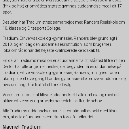
(hhx og htx) er områdets største gymnasieuddannelse med i alt 17
spor.
Desuden har Tradium et tæt samarbejde med Randers Realskole om
10. klasse og ElitesportsCollege.
Tradium, Erhvervsskole og -gymnasier, Randers blev grundlagt i
2010, og er i dag den uddannelsesinstitution, som brugerne i
lokalområdet har det højeste kvalificerede kendskab til.
En del af Tradiums mission er at uddanne fra dit ståsted til fremtiden.
Derfor har alle unge mennesker, der begynder på en uddannelse på
Tradium, Erhvervsskole og -gymnasier, Randers, mulighed for en
ukompliceret overgang til anden gymnasie- eller erhvervsuddannelse,
hvis den unge har truffet et forkert valg.
Vores ambition er at tilbyde uddannelse til alle i tæt dialog med det
aktive erhvervsliv og arbejdsmarkedets skiftende behov.
Alle Tradiums uddannelser har et internationalt aspekt med tilbud
om, at dele af uddannelserne kan foregå i udlandet.
Navnet Tradium