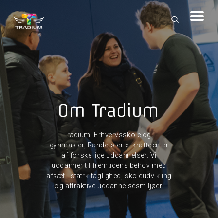
Om Tradium
Tradium, Erhvervsskole og -
gymnasier, Randers er et kraftcenter
af forskellige uddannelser. Vi
uddanner til fremtidens behov med
afsæt i stærk faglighed, skoleudvikling
og attraktive uddannelsesmiljøer.