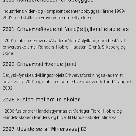
Industriens Viden- og Kompetencecenter opbygges i årene 1999-
2002 med støtte fra Erhvervsfremme Styrelsen.
2001: ErhvervsAkademi NordØstjylland etableres
I 2001 etableres ErhvervsAkademi NordØstjylland, som består af
erhvervsskolerne i Randers, Hobro, Hadsten, Grenå, Silkeborg og
Odder.
2002: Erhvervsdrivende fond
Det jysk-fynske udviklingsprojekt Erhvervsforskningsakademiet
udvikles fra 2001 og etableres som erhvervsdrivende fond 1. august
2002.
2006: Fusion mellem to skoler
I 2006 fusionerer Handelsgymnasiet Mariager Fjord i Hobro og
Handelsskolen i Randers og bliver til Handelsskolen Minerva.
2007: Udvidelse af Minervavej 63