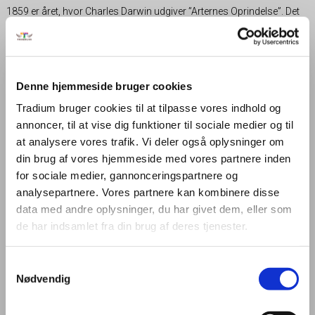
1859 er året, hvor Charles Darwin udgiver ”Arternes Oprindelse”. Det
er også året, hvor Randers Tekniske Skole mandag 3. oktober bliver
til virkelighed efter at have fået grønt lys af bystyret. Skolen bliver
tildelt nogle beskedne lokaler på øverste etage i Helligåndshuset, og
knap 20 elever indskriver sig på skolen. På skoleskemaet står der
tegnelære, dansk og regning.
Denne hjemmeside bruger cookies
Tradium bruger cookies til at tilpasse vores indhold og
1864: Skolen er lukket i to år
annoncer, til at vise dig funktioner til sociale medier og til
På grund af uroligheder mellem Danmark og Preussen lukker skolen
at analysere vores trafik. Vi deler også oplysninger om
i januar 1864, og i februar bryder krigen ud. Danmark ender med at
din brug af vores hjemmeside med vores partnere inden
miste Slesvig, Holsten og Lauenborg til Preussen, og landet er på
for sociale medier, gannonceringspartnere og
randen af opløsning. Randers Tekniske Skole åbner igen 16. januar
analysepartnere. Vores partnere kan kombinere disse
1866, og de danske håndværkere kommer til at spille en central rolle i
data med andre oplysninger, du har givet dem, eller som
genopbygningen.
de har indsamlet fra din brug af deres tjenester.
1891: Ny placering på Frederiksplads
Samtykkevalg
Efter 32 år er Randers Tekniske Skole ved at vokse sig større end
Nødvendig
Helligåndshusets lokaler kan rumme. Skolens nye placering bliver
Frederiksplads – det nuværende Østervold. Prisen for den nye
bygning, der i dag kendes som Kulturhuset, bliver alt inklusive 99.947