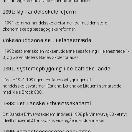
af 4 år følger endnu 5 videregående uddannelser.
1991: Ny handelsskolereform
I 1991 kommer handelsskolereformen og med den store
økonomiske og pædagogiske reformer.
Voksenuddannelse i Helenestræde
I 1992 etablerer skolen voksenuddannelsesafdeling i Helenestræde 1-
3, og Søren Møllers Gades Skole forlades.
1991: Systemopbygning i de baltiske lande
I årene 1991-1997 gennemføres opbygningen af
handelsskolesystemer i Estland, Letland og Litauen i samarbejde
med Niels Brock CBC.
1998: Det Danske Erhvervsakademi
Det Danske Erhvervsakademi indvies i 1998 på Minervavej 63 - et nyt
ideelt studiemiljø for skolens videregående uddannelser.
1999: Kompetencecenter opbygges