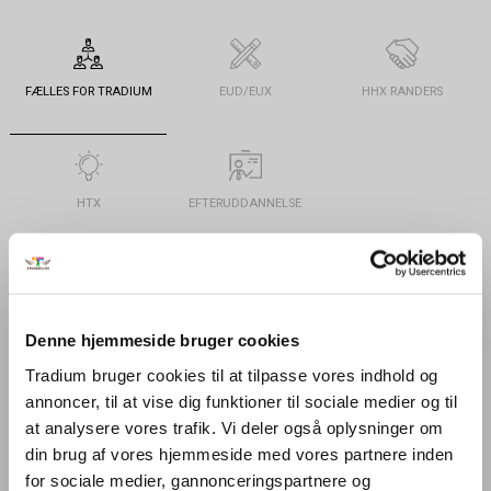
FÆLLES FOR TRADIUM
EUD/EUX
HHX RANDERS
HTX
EFTERUDDANNELSE
Overbliksrapport
Denne hjemmeside bruger cookies
Overbliksrapport 2025
Tradium bruger cookies til at tilpasse vores indhold og
annoncer, til at vise dig funktioner til sociale medier og til
Overbliksrapport 2024
at analysere vores trafik. Vi deler også oplysninger om
din brug af vores hjemmeside med vores partnere inden
for sociale medier, gannonceringspartnere og