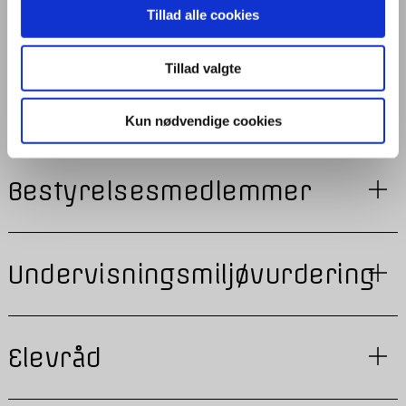
Tillad alle cookies
Aktuelle evalueringer
Tillad valgte
Vedtægter
Kun nødvendige cookies
Bestyrelsesmedlemmer
Undervisningsmiljøvurdering
Elevråd