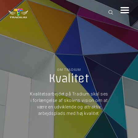
OM TRADIUM
Kvalitet
Kvalitetsarbejdet på Tradium skal ses
i forlængelse af skolens vision om at
være en udviklende og attraktiv
arbejdsplads med høj kvalitet.