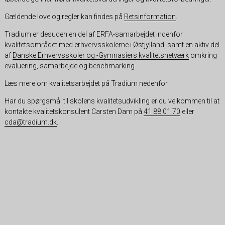
Gældende love og regler kan findes på
Retsinformation
.
Tradium er desuden en del af ERFA-samarbejdet indenfor
kvalitetsområdet med erhvervsskolerne i Østjylland, samt en aktiv del
af
Danske Erhvervsskoler og -Gymnasiers kvalitetsnetværk
omkring
evaluering, samarbejde og benchmarking.
Læs mere om kvalitetsarbejdet på Tradium nedenfor.
Har du spørgsmål til skolens kvalitetsudvikling er du velkommen til at
kontakte kvalitetskonsulent Carsten Dam på
41 88 01 70
eller
cda@tradium.dk
.