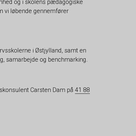
somhed og i skolens pædagogiske
om vi løbende gennemfører
sskolerne i Østjylland, samt en
ng, samarbejde og benchmarking.
tetskonsulent Carsten Dam på
41 88