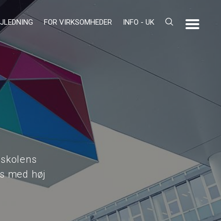
JLEDNING
FOR VIRKSOMHEDER
INFO - UK
 skolens
ds med høj