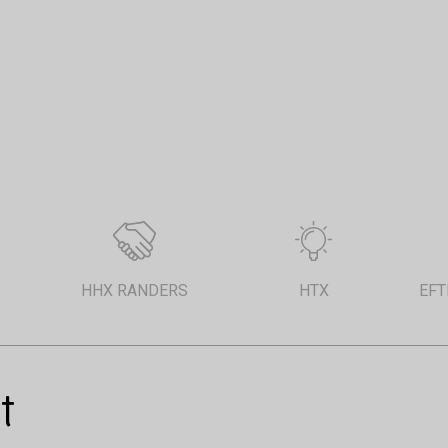
HHX RANDERS
HTX
EF
t