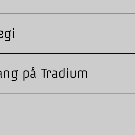
egi
ang på Tradium