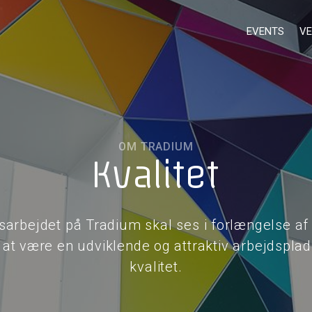
EVENTS
VE
OM TRADIUM
Kvalitet
tsarbejdet på Tradium skal ses i forlængelse af
 at være en udviklende og attraktiv arbejdspla
kvalitet.