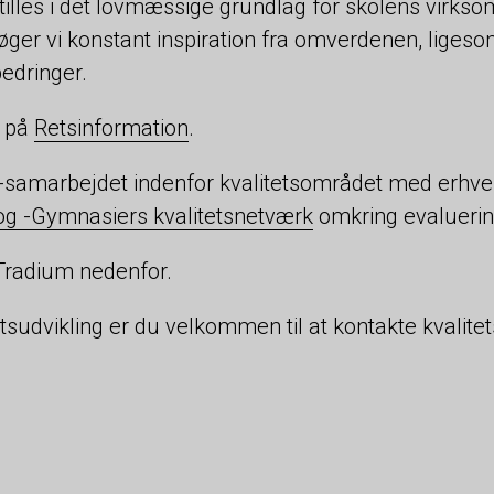
 stilles i det lovmæssige grundlag for skolens virk
ger vi konstant inspiration fra omverdenen, liges
bedringer.
s på
Retsinformation
.
samarbejdet indenfor kvalitetsområdet med erhverv
og -Gymnasiers kvalitetsnetværk
omkring evalueri
Tradium nedenfor.
etsudvikling er du velkommen til at kontakte kvali