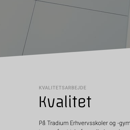
KVALITETSARBEJDE
Kvalitet
På Tradium Erhvervsskoler og -gymna